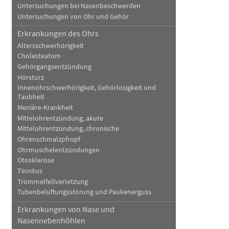
Untersuchungen bei Nasenbeschwerden
Untersuchungen von Ohr und Gehör
Erkrankungen des Ohrs
Altersschwerhörigkeit
Cholesteatom
Gehörgangsentzündung
Hörsturz
Innenohrschwerhörigkeit, Gehörlosigkeit und
Taubheit
Menière-Krankheit
Mittelohrentzündung, akute
Mittelohrentzündung, chronische
Ohrenschmalzpfropf
Ohrmuschelentzündungen
Otosklerose
Tinnitus
Trommelfellverletzung
Tubenbelüftungsstörung und Paukenerguss
Erkrankungen von Nase und
Nasennebenhöhlen