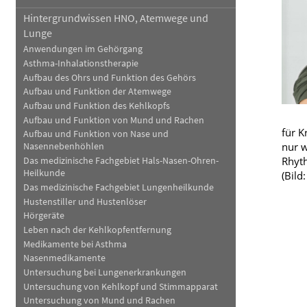
Hintergrundwissen HNO, Atemwege und
Blut, Krebs und Infektionen
Neurologie
Lunge
Haut, Haare und Nägel
Schmerz- und Schla
Anwendungen im Gehörgang
Asthma-Inhalationstherapie
Psychische Erkrankungen
Frauenkrankheiten
Aufbau des Ohrs und Funktion des Gehörs
Aufbau und Funktion der Atemwege
Aufbau und Funktion des Kehlkopfs
Aufbau und Funktion von Mund und Rachen
für K
Aufbau und Funktion von Nase und
nur w
Nasennebenhöhlen
Rhyth
Das medizinische Fachgebiet Hals-Nasen-Ohren-
Heilkunde
(Bild
Das medizinische Fachgebiet Lungenheilkunde
Hustenstiller und Hustenlöser
Hörgeräte
Leben nach der Kehlkopfentfernung
Medikamente bei Asthma
Nasenmedikamente
Untersuchung bei Lungenerkrankungen
Untersuchung von Kehlkopf und Stimmapparat
Untersuchung von Mund und Rachen