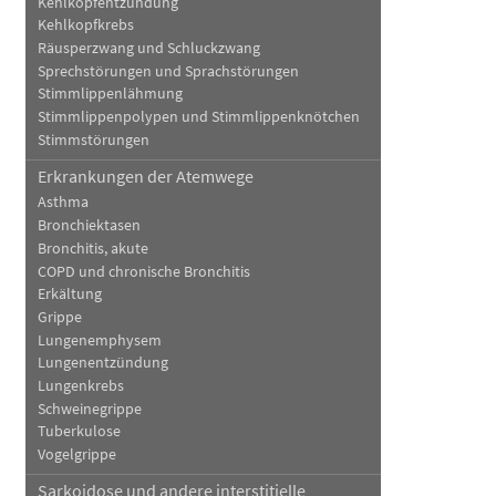
Kehlkopfentzündung
Kehlkopfkrebs
Räusperzwang und Schluckzwang
Sprechstörungen und Sprachstörungen
Stimmlippenlähmung
Stimmlippenpolypen und Stimmlippenknötchen
Stimmstörungen
Erkrankungen der Atemwege
Asthma
Bronchiektasen
Bronchitis, akute
COPD und chronische Bronchitis
Erkältung
Grippe
Lungenemphysem
Lungenentzündung
Lungenkrebs
Schweinegrippe
Tuberkulose
Vogelgrippe
Sarkoidose und andere interstitielle