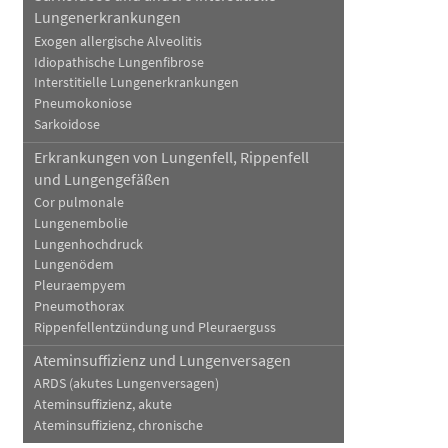
Lungenerkrankungen
Exogen allergische Alveolitis
Idiopathische Lungenfibrose
Interstitielle Lungenerkrankungen
Pneumokoniose
Sarkoidose
Erkrankungen von Lungenfell, Rippenfell
und Lungengefäßen
Cor pulmonale
Lungenembolie
Lungenhochdruck
Lungenödem
Pleuraempyem
Pneumothorax
Rippenfellentzündung und Pleuraerguss
Ateminsuffizienz und Lungenversagen
ARDS (akutes Lungenversagen)
Ateminsuffizienz, akute
Ateminsuffizienz, chronische