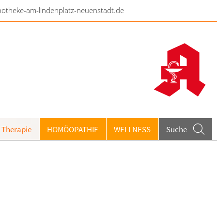
otheke-am-lindenplatz-neuenstadt.de
 Therapie
HOMÖOPATHIE
WELLNESS
Suche
ieren und Harnwege
rthopädie und Unfallmedizin
heumatologische Erkrankungen